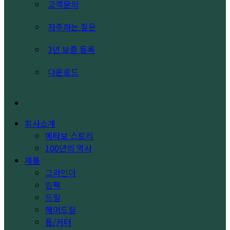
고객문의
자주하는 질문
3년 보증 등록
다운로드
search
회사소개
메타보 스토리
100년의 역사
제품
그라인더
임팩
드릴
해머드릴
톱/커터