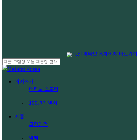
독일 메타보 홈페이지 바로가기
Close
Search
search
Menu
회사소개
메타보 스토리
100년의 역사
제품
그라인더
임팩