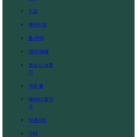
드릴
해머드릴
톱/커터
샌더/대패
청소기/송풍
기
가든 툴
배터리/충전
기
악세사리
기타