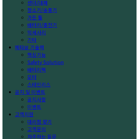
샌더/대패
청소기/송풍기
가든 툴
배터리/충전기
악세사리
기타
메타보 기술력
핵심기능
Safety Solution
배터리팩
모터
스테인리스
공지 및 이벤트
공지사항
이벤트
고객지원
대리점 찾기
고객문의
자주하는 질문