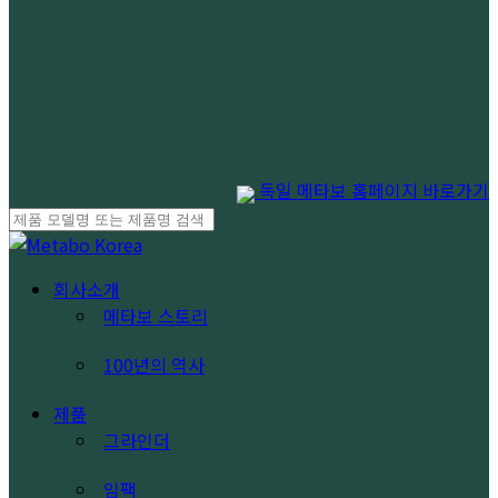
독일 메타보 홈페이지 바로가기
Close
Search
search
Menu
회사소개
메타보 스토리
100년의 역사
제품
그라인더
임팩