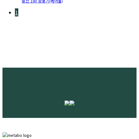
충전 18V 송풍기[베어툴]
1