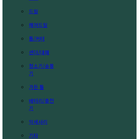
드릴
해머드릴
톱/커터
샌더/대패
청소기/송풍
기
가든 툴
배터리/충전
기
악세사리
기타