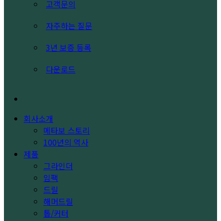
고객문의
자주하는 질문
3년 보증 등록
다운로드
search
회사소개
메타보 스토리
100년의 역사
제품
그라인더
임팩
드릴
해머드릴
톱/커터