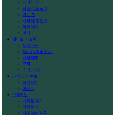
샌더/대패
청소기/송풍기
가든 툴
배터리/충전기
악세사리
기타
메타보 기술력
핵심기능
Safety Solution
배터리팩
모터
스테인리스
공지 및 이벤트
공지사항
이벤트
고객지원
대리점 찾기
고객문의
자주하는 질문