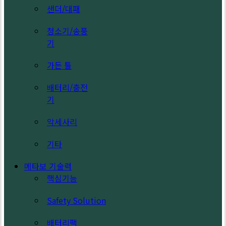
샌더/대패
청소기/송풍
기
가든 툴
배터리/충전
기
악세사리
기타
메타보 기술력
핵심기능
Safety Solution
배터리팩