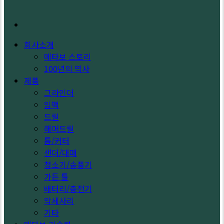
search
회사소개
메타보 스토리
100년의 역사
제품
그라인더
임팩
드릴
해머드릴
톱/커터
샌더/대패
청소기/송풍기
가든 툴
배터리/충전기
악세사리
기타