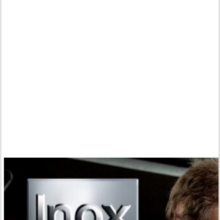
메
타
보
기
술