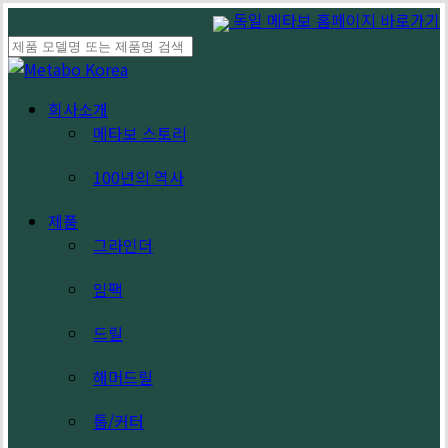
Skip
독일 메타보 홈페이지 바로가기
to
main
Close
content
Search
search
Menu
회사소개
메타보 스토리
100년의 역사
제품
그라인더
임팩
드릴
해머드릴
톱/커터