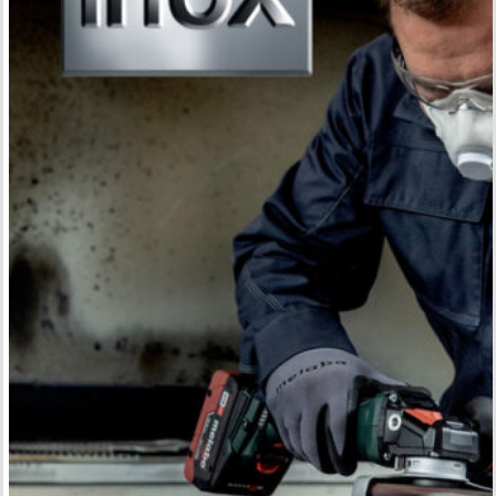
력
-
스
테
인
리
스
가
공