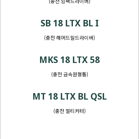
(충전 임팩드라이버)
및
제
커
품
SB 18 LTX BL I
터
-
샌
(충전 해머드릴드라이버)
더
및
MKS 18 LTX 58
대
패
(충전 금속원형톱)
MT 18 LTX BL QSL
(충전 멀티커터)
배
터