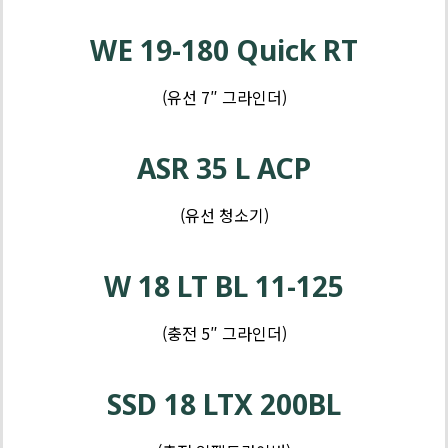
제
인
품
WE 19-180 Quick RT
더
-
임
(유선 7″ 그라인더)
팩
제
품
ASR 35 L ACP
-
드
(유선 청소기)
릴
W 18 LT BL 11-125
(충전 5″ 그라인더)
제
품
SSD 18 LTX 200BL
-
톱