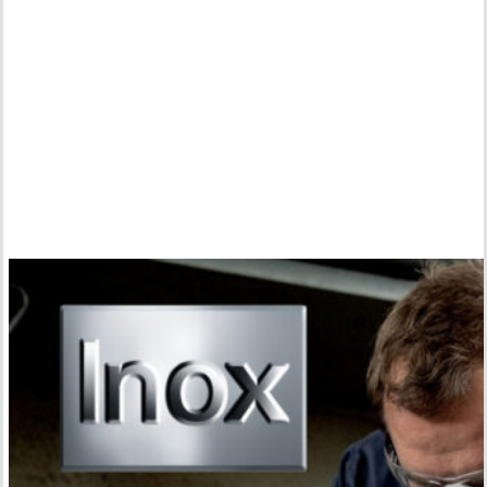
메
타
보
기
술
력
-
스
테