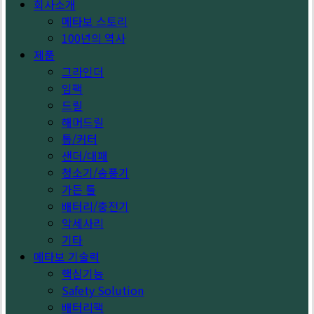
회사소개
메타보 스토리
100년의 역사
제품
그라인더
임팩
드릴
해머드릴
톱/커터
샌더/대패
청소기/송풍기
가든 툴
배터리/충전기
악세사리
기타
메타보 기술력
핵심기능
Safety Solution
배터리팩