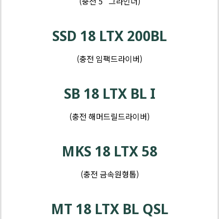
(충전 5″ 그라인더)
제
품
SSD 18 LTX 200BL
-
톱
(충전 임팩드라이버)
및
제
커
품
SB 18 LTX BL I
터
-
샌
(충전 해머드릴드라이버)
더
및
MKS 18 LTX 58
대
패
(충전 금속원형톱)
MT 18 LTX BL QSL