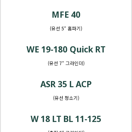
제
품
MFE 40
-
그
(유선 5″ 홈파기)
라
제
인
품
WE 19-180 Quick RT
더
-
임
(유선 7″ 그라인더)
팩
제
품
ASR 35 L ACP
-
드
(유선 청소기)
릴
W 18 LT BL 11-125