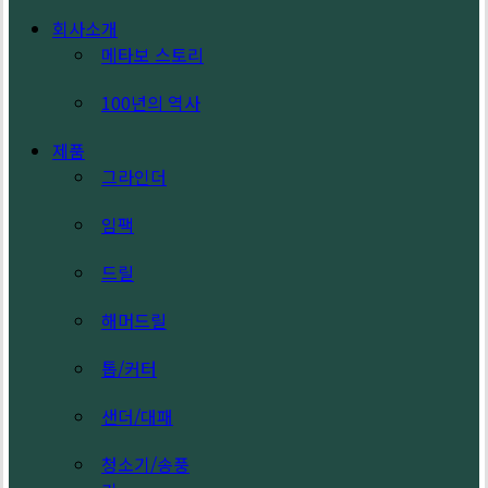
Search
search
Menu
회사소개
메타보 스토리
100년의 역사
제품
그라인더
임팩
드릴
해머드릴
톱/커터
샌더/대패
청소기/송풍