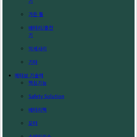
기
가든 툴
배터리/충전
기
악세사리
기타
메타보 기술력
핵심기능
Safety Solution
배터리팩
모터
스테인리스