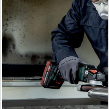
인
리
스
가
공