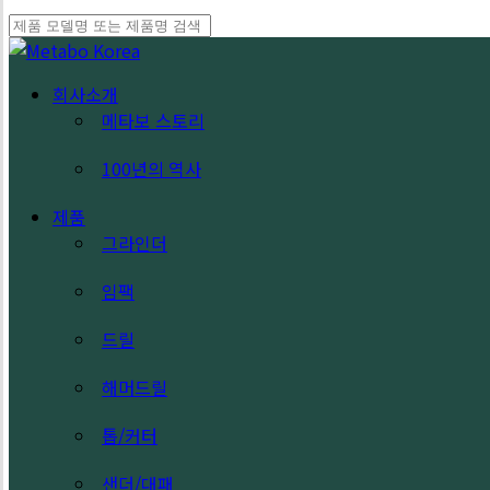
Close
Search
search
Menu
회사소개
메타보 스토리
100년의 역사
제품
그라인더
임팩
드릴
해머드릴
톱/커터
샌더/대패