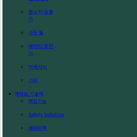
청소기/송풍
기
가든 툴
배터리/충전
기
악세사리
기타
메타보 기술력
핵심기능
Safety Solution
배터리팩