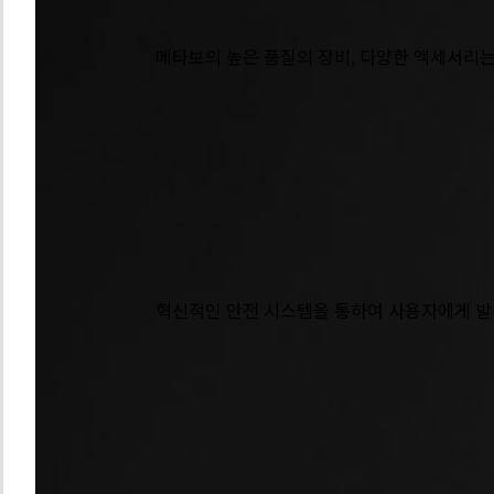
술
력
메타보의 높은 품질의 장비, 다양한 액세서리
-
스
테
인
메
리
타
스
보
가
기
공
술
력
혁신적인 안전 시스템을 통하여 사용자에게 발
-
Safety
Solution
메
타
보
기