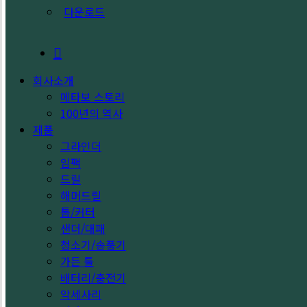
다운로드
search
회사소개
메타보 스토리
100년의 역사
제품
그라인더
임팩
드릴
해머드릴
톱/커터
샌더/대패
청소기/송풍기
가든 툴
배터리/충전기
악세사리