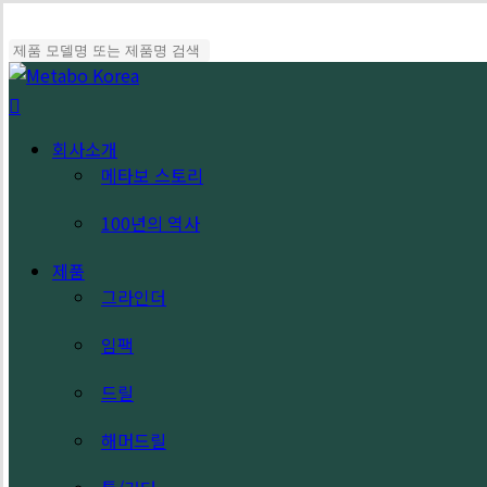
Skip
to
main
Close
content
Search
search
Menu
회사소개
메타보 스토리
100년의 역사
제품
그라인더
임팩
드릴
해머드릴