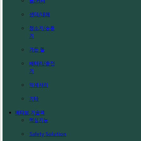
톱/커터
샌더/대패
청소기/송풍
기
가든 툴
배터리/충전
기
악세사리
기타
메타보 기술력
핵심기능
Safety Solution