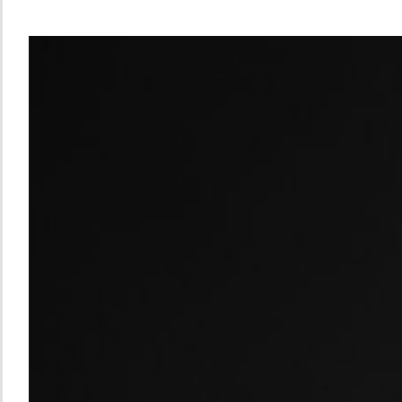
18V 충전 청소기
Compact 
메
타
보
기