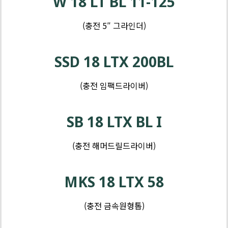
W 18 LT BL 11-125
(충전 5″ 그라인더)
제
품
SSD 18 LTX 200BL
-
톱
(충전 임팩드라이버)
및
제
커
품
SB 18 LTX BL I
터
-
샌
(충전 해머드릴드라이버)
더
및
MKS 18 LTX 58
대
패
(충전 금속원형톱)