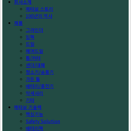
회사소개
메타보 스토리
100년의 역사
제품
그라인더
임팩
드릴
해머드릴
톱/커터
샌더/대패
청소기/송풍기
가든 툴
배터리/충전기
악세사리
기타
메타보 기술력
핵심기능
Safety Solution
배터리팩