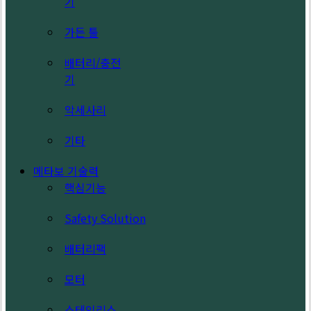
기
가든 툴
배터리/충전
기
악세사리
기타
메타보 기술력
핵심기능
Safety Solution
배터리팩
모터
스테인리스