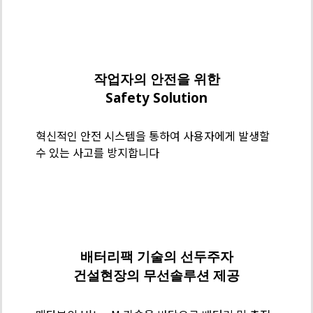
인
리
메
스
타
가
보
작업자의 안전을 위한
공
기
Safety Solution
술
력
혁신적인 안전 시스템을 통하여 사용자에게 발생할
-
수 있는 사고를 방지합니다
Safety
Solution
메
타
보
배터리팩 기술의 선두주자
기
건설현장의 무선솔루션 제공
술
력