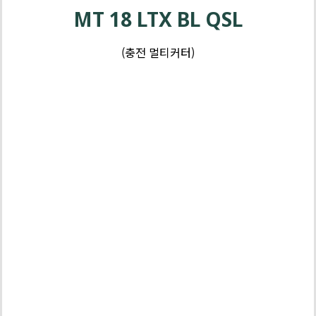
MT 18 LTX BL QSL
(충전 멀티커터)
배
터
리
3
년
보
배터리 | 충
증
전기 3년 보
증