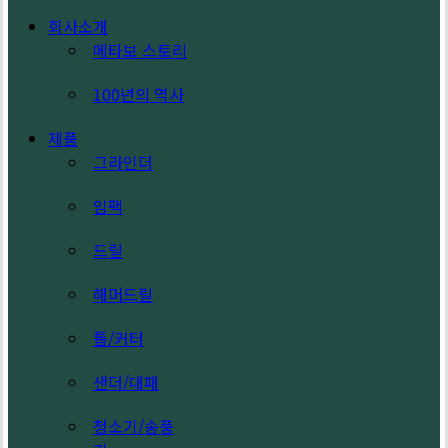
Search
search
Menu
회사소개
메타보 스토리
100년의 역사
제품
그라인더
임팩
드릴
해머드릴
톱/커터
샌더/대패
청소기/송풍