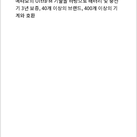
메타보의 Ultra-M 기술을 바탕으로 배터리 및 충전
-
기 3년 보증, 40개 이상의 브랜드, 400개 이상의 기
배
계와 호환
터
리
팩
기
술
PROFESSIO
POWER
TOOL
SOLUTIONS