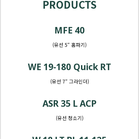
PRODUCTS
제
품
MFE 40
-
그
(유선 5″ 홈파기)
라
제
인
품
WE 19-180 Quick RT
더
-
임
(유선 7″ 그라인더)
팩
제
품
ASR 35 L ACP
-
드
(유선 청소기)
릴