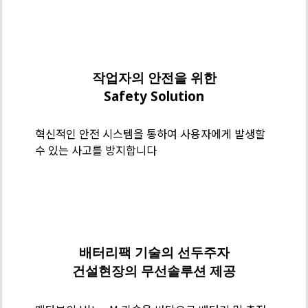
인
리
메
스
타
가
보
작업자의 안전을 위한
공
기
Safety Solution
술
력
혁신적인 안전 시스템을 통하여 사용자에게 발생할
-
수 있는 사고를 방지합니다
Safety
Solution
메
타
보
배터리팩 기술의 선두주자
기
건설현장의 무선솔루션 제공
술
력