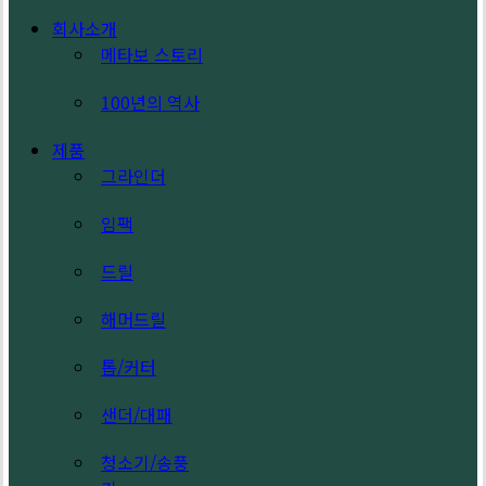
Search
search
Menu
회사소개
메타보 스토리
100년의 역사
제품
그라인더
임팩
드릴
해머드릴
톱/커터
샌더/대패
청소기/송풍