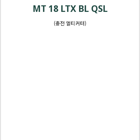
MT 18 LTX BL QSL
(충전 멀티커터)
배
터
리
3
년
보
배터리 | 충
증
전기 3년 보
증