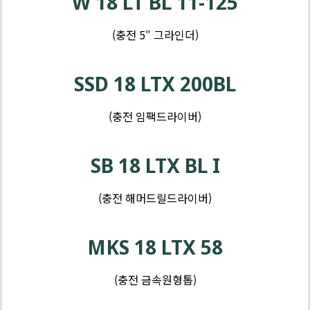
W 18 LT BL 11-125
(충전 5″ 그라인더)
제
품
SSD 18 LTX 200BL
-
톱
(충전 임팩드라이버)
및
제
커
품
SB 18 LTX BL I
터
-
샌
(충전 해머드릴드라이버)
더
및
MKS 18 LTX 58
대
패
(충전 금속원형톱)