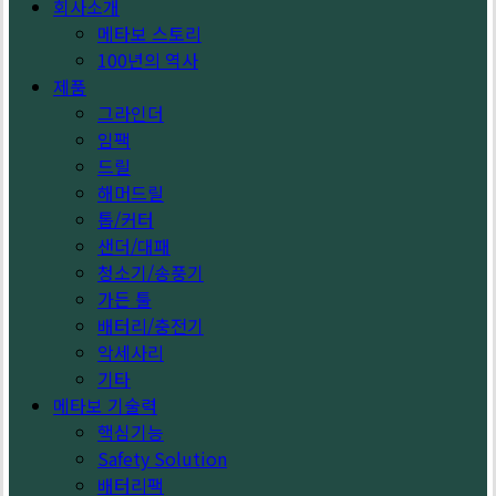
회사소개
메타보 스토리
100년의 역사
제품
그라인더
임팩
드릴
해머드릴
톱/커터
샌더/대패
청소기/송풍기
가든 툴
배터리/충전기
악세사리
기타
메타보 기술력
핵심기능
Safety Solution
배터리팩