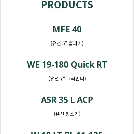
PRODUCTS
제
품
MFE 40
-
그
(유선 5″ 홈파기)
라
제
인
품
WE 19-180 Quick RT
더
-
임
(유선 7″ 그라인더)
팩
제
품
ASR 35 L ACP
-
드
(유선 청소기)
릴