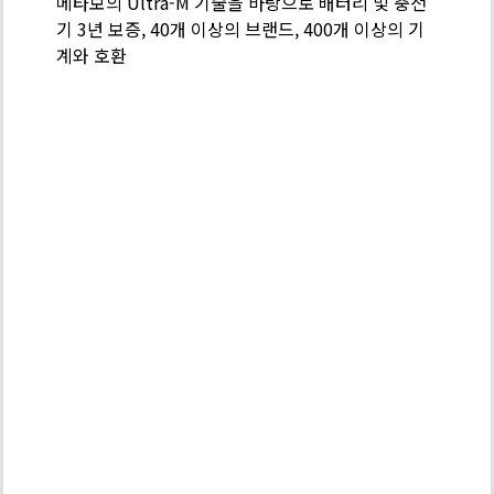
메타보의 Ultra-M 기술을 바탕으로 배터리 및 충전
-
기 3년 보증, 40개 이상의 브랜드, 400개 이상의 기
배
계와 호환
터
리
팩
기
술
PROFESSIO
POWER
TOOL
SOLUTIONS