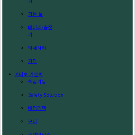
기
가든 툴
배터리/충전
기
악세사리
기타
메타보 기술력
핵심기능
Safety Solution
배터리팩
모터
스테인리스