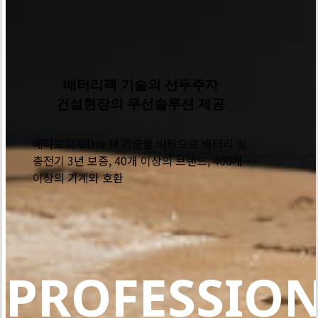
메
타
보
배터리팩 기술의 선두주자
기
건설현장의 무선솔루션 제공
술
력
메타보의 Ultra-M 기술을 바탕으로 배터리 및
-
충전기 3년 보증, 40개 이상의 브랜드, 400개
배
이상의 기계와 호환
터
리
팩
기
술
PROFESSIO