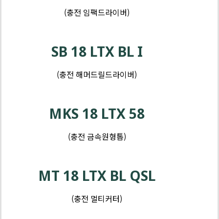
톱
(충전 임팩드라이버)
및
커
제
터
품
SB 18 LTX BL I
-
샌
(충전 해머드릴드라이버)
더
및
대
MKS 18 LTX 58
패
(충전 금속원형톱)
MT 18 LTX BL QSL
(충전 멀티커터)