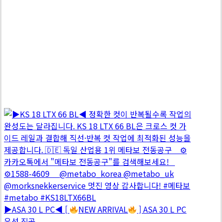
▶ASA 30 L PC◀ [
NEW ARRIVAL
] ASA 30 L PC
유선 진공