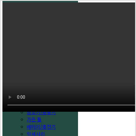
Skip
독일 메타보 홈페이지 바로가
to
기
main
content
Close
Search
회사소개
메타보 스토리
100년의 역사
제품
그라인더
임팩
드릴
해머드릴
톱/커터
샌더/대패
청소기/송풍기
가든 툴
유선 진공 청소기
배터리/충전기
ASA 30 L P
악세사리