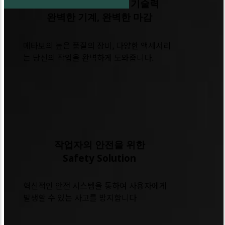
100년 이상의 축적된 기술력
기
완벽한 기계, 완벽한 마감
술
력
메타보의 높은 품질의 장비, 다양한 액세서리
-
는 당신의 작업을 완벽하게 도와줍니다.
스
테
인
리
스
메
가
타
공
보
작업자의 안전을 위한
기
Safety Solution
술
력
혁신적인 안전 시스템을 통하여 사용자에게
-
발생할 수 있는 사고를 방지합니다
Safety
Solution