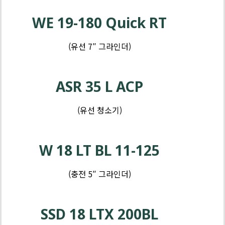
인
제
더
품
WE 19-180 Quick RT
-
임
(유선 7″ 그라인더)
팩
제
품
ASR 35 L ACP
-
드
(유선 청소기)
릴
W 18 LT BL 11-125
(충전 5″ 그라인더)
제
품
SSD 18 LTX 200BL
-