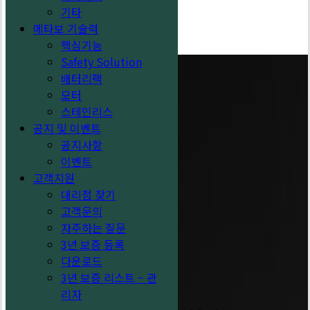
기타
search
Menu
18V 충전 청소기
메타보 기술력
Compact & 
핵심기능
Safety Solution
배터리팩
모터
스테인리스
공지 및 이벤트
공지사항
이벤트
고객지원
대리점 찾기
고객문의
자주하는 질문
3년 보증 등록
다운로드
메
3년 보증 리스트 – 관
타
리자
보