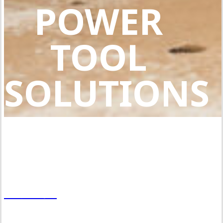
POWER
TOOL
SOLUTIONS
18V 충전 블로우 건
메타보 전동공구는 전문가를 위
BP 1
한 고품질 제품을 제공합니다
배터리｜충전기 3년 보
청하러 가기
메타보 체험단 이벤트
독일