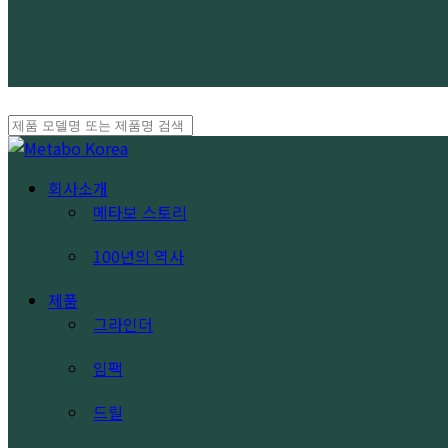
Close
Search
search
Menu
회사소개
메타보 스토리
100년의 역사
제품
그라인더
임팩
드릴