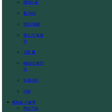
해머드릴
톱/커터
샌더/대패
청소기/송풍
기
가든 툴
배터리/충전
기
악세사리
기타
메타보 기술력
핵심기능