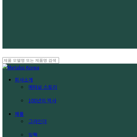
Close
Search
search
Menu
회사소개
메타보 스토리
100년의 역사
제품
그라인더
임팩