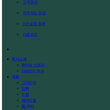
고객문의
자주하는 질문
3년 보증 등록
다운로드
search
회사소개
메타보 스토리
100년의 역사
제품
그라인더
임팩
드릴
해머드릴
톱/커터