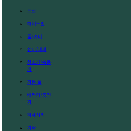
드릴
해머드릴
톱/커터
샌더/대패
청소기/송풍
기
가든 툴
배터리/충전
기
악세사리
기타