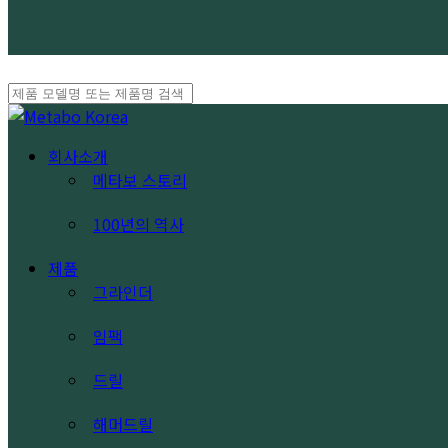
Close
Search
search
Menu
회사소개
메타보 스토리
100년의 역사
제품
그라인더
임팩
드릴
해머드릴