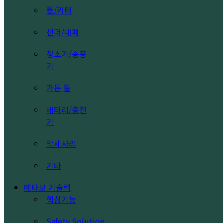
톱/커터
샌더/대패
청소기/송풍
기
가든 툴
배터리/충전
기
악세사리
기타
메타보 기술력
핵심기능
Safety Solution