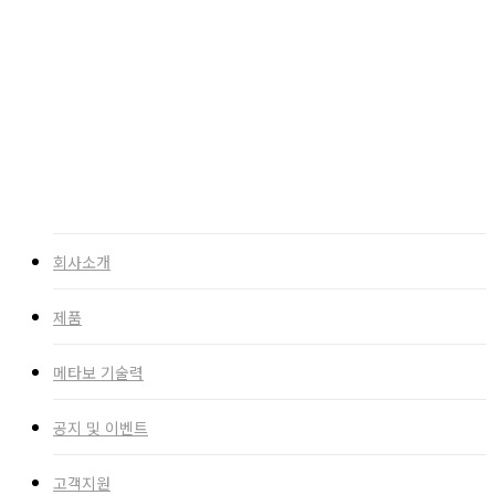
자주하는 질문
3년 보증 등록
다운로드
search
회사소개
제품
메타보 기술력
공지 및 이벤트
고객지원