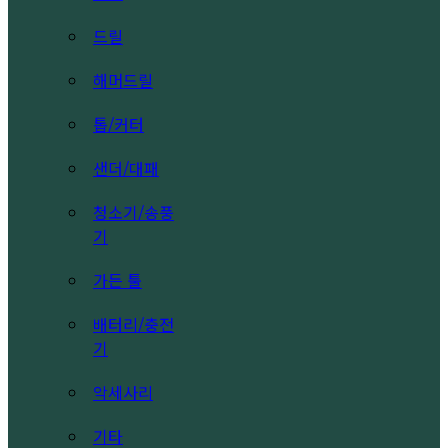
드릴
해머드릴
톱/커터
샌더/대패
청소기/송풍
기
가든 툴
배터리/충전
기
악세사리
기타