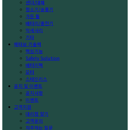
샌더/대패
청소기/송풍기
가든 툴
배터리/충전기
악세사리
기타
메타보 기술력
핵심기능
Safety Solution
배터리팩
모터
스테인리스
공지 및 이벤트
공지사항
이벤트
고객지원
대리점 찾기
고객문의
자주하는 질문