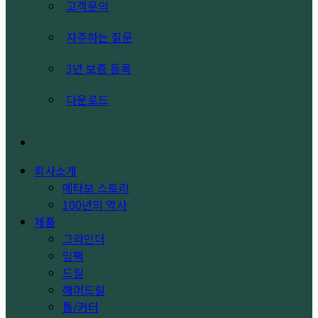
고객문의
자주하는 질문
3년 보증 등록
다운로드
search
회사소개
메타보 스토리
100년의 역사
제품
그라인더
임팩
드릴
해머드릴
톱/커터