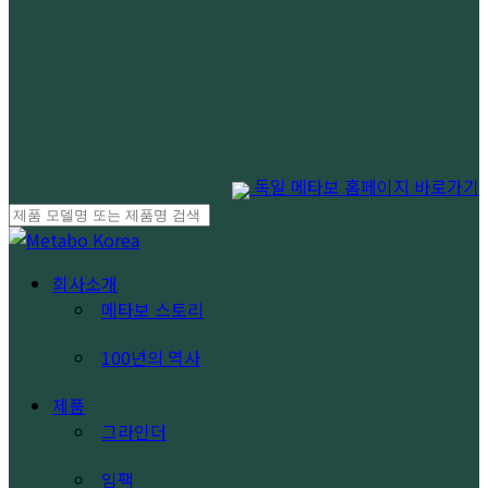
독일 메타보 홈페이지 바로가기
Close
Search
search
Menu
회사소개
메타보 스토리
100년의 역사
제품
그라인더
임팩