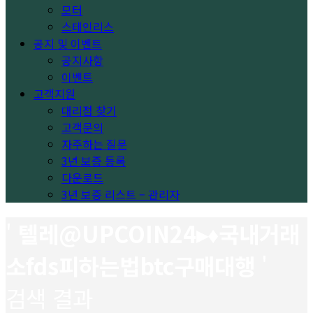
모터
스테인리스
공지 및 이벤트
공지사항
이벤트
고객지원
대리점 찾기
고객문의
자주하는 질문
3년 보증 등록
다운로드
3년 보증 리스트 – 관리자
'
텔레@UPCOIN24▸♦국내거래
소fds피하는법btc구매대행
'
검색 결과