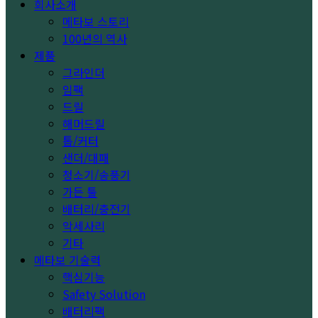
회사소개
메타보 스토리
100년의 역사
제품
그라인더
임팩
드릴
해머드릴
톱/커터
샌더/대패
청소기/송풍기
가든 툴
배터리/충전기
악세사리
기타
메타보 기술력
핵심기능
Safety Solution
배터리팩