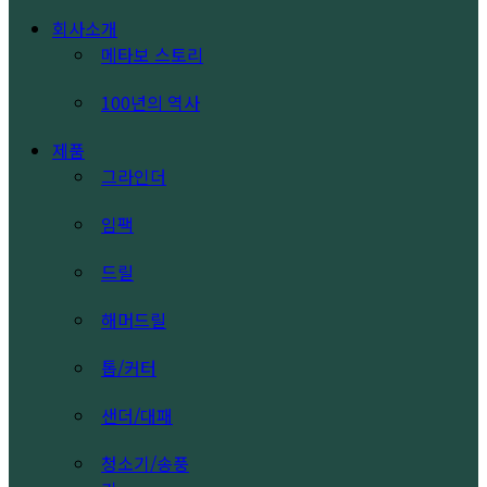
Search
search
Menu
회사소개
메타보 스토리
100년의 역사
제품
그라인더
임팩
드릴
해머드릴
톱/커터
샌더/대패
청소기/송풍