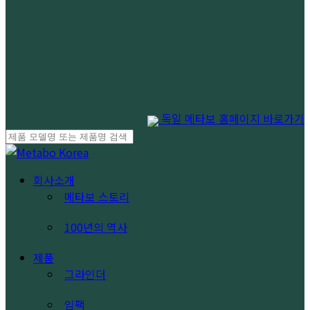
독일 메타보 홈페이지 바로가기
Close
Search
search
Menu
회사소개
메타보 스토리
100년의 역사
제품
그라인더
임팩