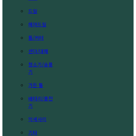
드릴
해머드릴
톱/커터
샌더/대패
청소기/송풍
기
가든 툴
배터리/충전
기
악세사리
기타