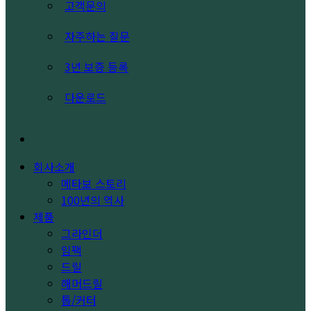
고객문의
자주하는 질문
3년 보증 등록
다운로드
search
회사소개
메타보 스토리
100년의 역사
제품
그라인더
임팩
드릴
해머드릴
톱/커터