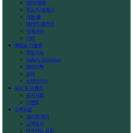
샌더/대패
청소기/송풍기
가든 툴
배터리/충전기
악세사리
기타
메타보 기술력
핵심기능
Safety Solution
배터리팩
모터
스테인리스
공지 및 이벤트
공지사항
이벤트
고객지원
대리점 찾기
고객문의
자주하는 질문