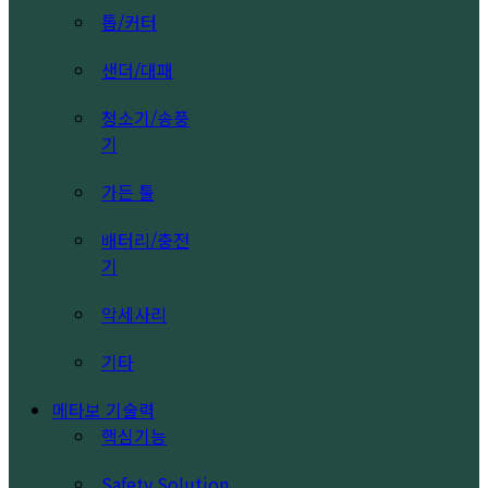
톱/커터
샌더/대패
청소기/송풍
기
가든 툴
배터리/충전
기
악세사리
기타
메타보 기술력
핵심기능
Safety Solution