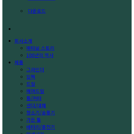
다운로드
search
회사소개
메타보 스토리
100년의 역사
제품
그라인더
임팩
드릴
해머드릴
톱/커터
샌더/대패
청소기/송풍기
가든 툴
배터리/충전기