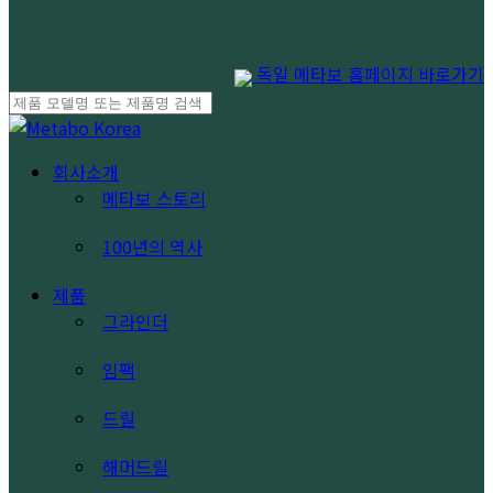
독일 메타보 홈페이지 바로가기
Close
Search
search
Menu
회사소개
메타보 스토리
100년의 역사
제품
그라인더
임팩
드릴
해머드릴