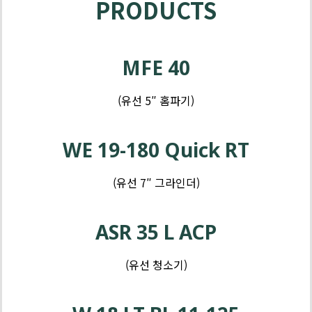
PRODUCTS
제
품
MFE 40
-
그
(유선 5″ 홈파기)
라
제
인
품
WE 19-180 Quick RT
더
-
임
(유선 7″ 그라인더)
팩
제
품
ASR 35 L ACP
-
드
(유선 청소기)
릴