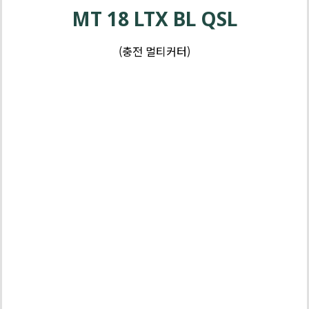
MT 18 LTX BL QSL
(충전 멀티커터)
배
터
리
3
년
보
배터리 | 충
증
전기 3년 보
증