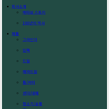
Search
search
Menu
회사소개
메타보 스토리
100년의 역사
제품
그라인더
임팩
드릴
해머드릴
톱/커터
샌더/대패
청소기/송풍