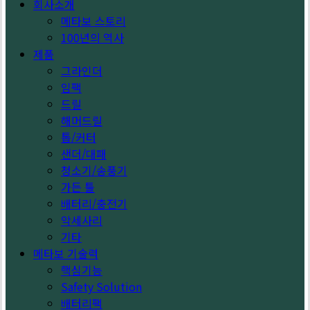
회사소개
메타보 스토리
100년의 역사
제품
그라인더
임팩
드릴
해머드릴
톱/커터
샌더/대패
청소기/송풍기
가든 툴
배터리/충전기
악세사리
기타
메타보 기술력
핵심기능
Safety Solution
배터리팩