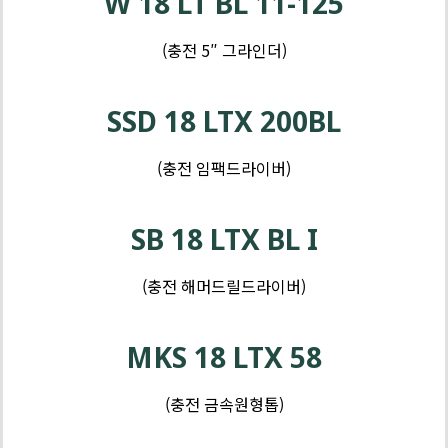
W 18 LT BL 11-125
(충전 5″ 그라인더)
제
품
SSD 18 LTX 200BL
-
톱
(충전 임팩드라이버)
및
제
커
품
SB 18 LTX BL I
터
-
샌
(충전 해머드릴드라이버)
더
및
MKS 18 LTX 58
대
패
(충전 금속원형톱)