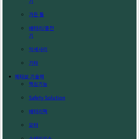
기
가든 툴
배터리/충전
기
악세사리
기타
메타보 기술력
핵심기능
Safety Solution
배터리팩
모터
스테인리스