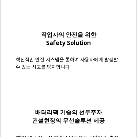
인
리
메
스
타
가
보
작업자의 안전을 위한
공
기
Safety Solution
술
력
혁신적인 안전 시스템을 통하여 사용자에게 발생할
-
수 있는 사고를 방지합니다
Safety
Solution
메
타
보
배터리팩 기술의 선두주자
기
건설현장의 무선솔루션 제공
술
력