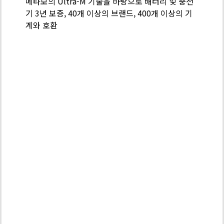
메타보의 Ultra-M 기술을 바탕으로 배터리 및 충전
-
기 3년 보증, 40개 이상의 브랜드, 400개 이상의 기
배
계와 호환
터
리
팩
기
술
PROFESSIO
POWER
TOOL
SOLUTIONS