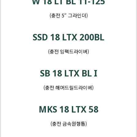
W 18 LT BL 11-125
(충전 5″ 그라인더)
제
품
SSD 18 LTX 200BL
-
톱
(충전 임팩드라이버)
및
제
커
품
SB 18 LTX BL I
터
-
샌
(충전 해머드릴드라이버)
더
및
MKS 18 LTX 58
대
패
(충전 금속원형톱)