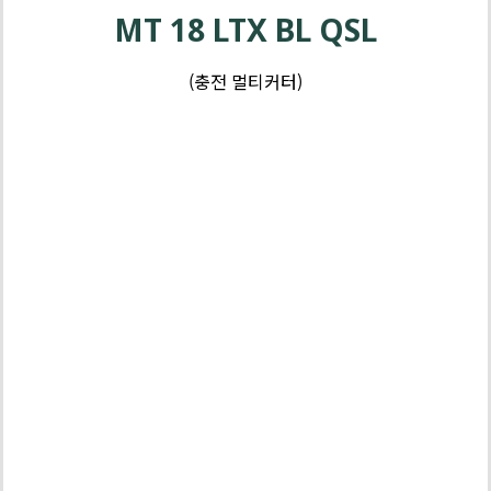
MT 18 LTX BL QSL
(충전 멀티커터)
배
터
리
3
년
보
배터리 | 충
증
전기 3년 보
증