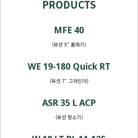
PRODUCTS
제
품
MFE 40
-
그
(유선 5″ 홈파기)
라
제
인
품
WE 19-180 Quick RT
더
-
임
(유선 7″ 그라인더)
팩
제
품
ASR 35 L ACP
-
드
(유선 청소기)
릴