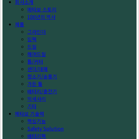
회사소개
메타보 스토리
100년의 역사
제품
그라인더
임팩
드릴
해머드릴
톱/커터
샌더/대패
청소기/송풍기
가든 툴
배터리/충전기
악세사리
기타
메타보 기술력
핵심기능
Safety Solution
배터리팩