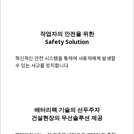
인
리
메
스
타
가
보
작업자의 안전을 위한
공
기
Safety Solution
술
력
혁신적인 안전 시스템을 통하여 사용자에게 발생할
-
수 있는 사고를 방지합니다
Safety
Solution
메
타
보
배터리팩 기술의 선두주자
기
건설현장의 무선솔루션 제공
술
력