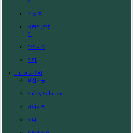
기
가든 툴
배터리/충전
기
악세사리
기타
메타보 기술력
핵심기능
Safety Solution
배터리팩
모터
스테인리스