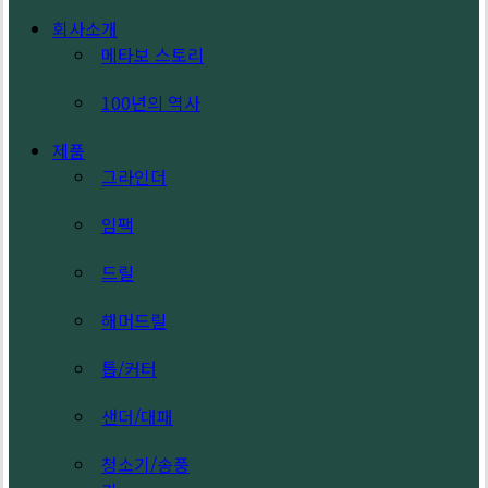
Search
search
Menu
회사소개
메타보 스토리
100년의 역사
제품
그라인더
임팩
드릴
해머드릴
톱/커터
샌더/대패
청소기/송풍