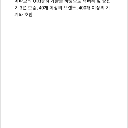
메타보의 Ultra-M 기술을 바탕으로 배터리 및 충전
-
기 3년 보증, 40개 이상의 브랜드, 400개 이상의 기
배
계와 호환
터
리
팩
기
술
PROFESSIO
POWER
TOOL
SOLUTIONS